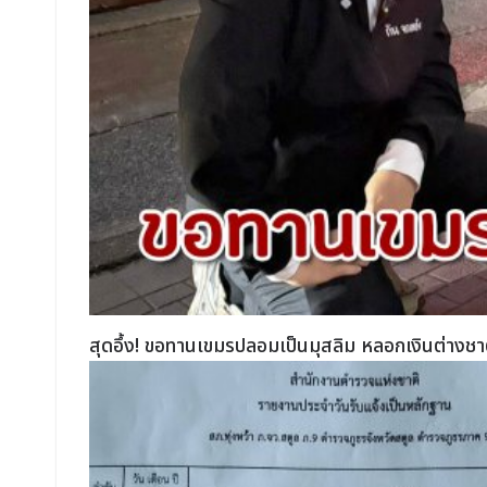
สุดอึ้ง! ขอทานเขมรปลอมเป็นมุสลิม หลอกเงินต่างชาต