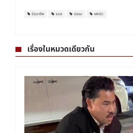
มิจฉาชีพ
ธอส
ปลอม
เฟกนิว
เรื่องในหมวดเดียวกัน