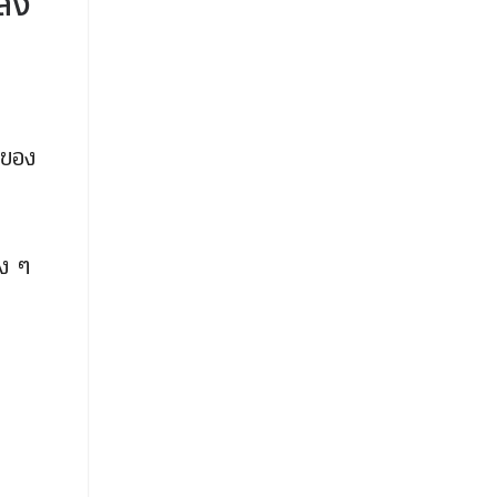
ส่ง
ก้ของ
าง ๆ