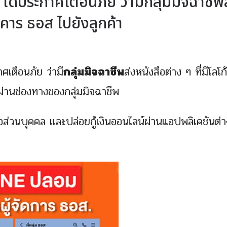
ด้ประกาศเตือนภัย ว่ามีกลุ่มมิจฉาชีพ
าคาร ธอส ไปยังลูกค้า
ศเตือนภัย ว่ามี
กลุ่มมิจฉาชีพ
ส่งหนังสือต่าง ๆ ที่มีโลโ
อผ่านช่องทางของกลุ่มมิจฉาชีพ
อส่วนบุคคล และปล่อยกู้เงินออนไลน์ผ่านแอปพลิเคชันต่