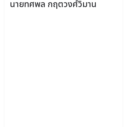
นายทศพล กฤตวงศ์วิมาน