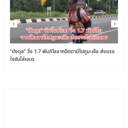
“บังดุล” วิ่ง 1.7 พันกิโลจากปัตตานีไปภูมะเขือ ส่งแรง
ใจขับไล่เขมร