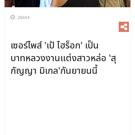
26604
เซอร์ไพส์ 'เป้ ไฮร็อก' เป็น
บาทหลวงงานแต่งสาวหล่อ 'สุ
กัญญา มิเกล'กันยายนนี้