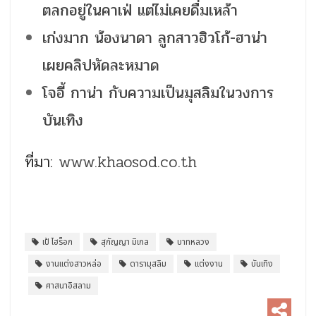
ตลกอยู่ในคาเฟ่ แต่ไม่เคยดื่มเหล้า
เก่งมาก น้องนาดา ลูกสาวฮิวโก้-ฮาน่า
เผยคลิปหัดละหมาด
โจอี้ กาน่า กับความเป็นมุสลิมในวงการ
บันเทิง
ที่มา:
www.khaosod.co.th
เป้ ไฮร็อก
สุกัญญา มิเกล
บาทหลวง
งานแต่งสาวหล่อ
ดารามุสลิม
แต่งงาน
บันเทิง
ศาสนาอิสลาม