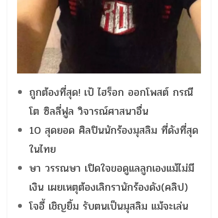
ถูกต้องที่สุด! เป้ ไฮร็อก ออกโพสต์ กรณี
โต ซิลลี่ฟูล วิจารณ์ศาสนาอื่น
10 สุดยอด ศิลปินนักร้องมุสลิม ที่ดังที่สุด
ในไทย
ษา วรรณษา เปิดใจขอดูแลลูกเองแม้ไม่มี
เงิน เผยเหตุต้องเลิกรานักร้องดัง(คลิป)
โจอี้ เชิญยิ้ม รับตนเป็นมุสลิม แม้จะเล่น