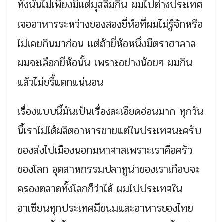
ทั้งนั้นไม่เพียงมีแต่มุสลิมกิน ผมไปต่างประเทศ
เจออาหารระหว่างของสองยี่ห้อที่ผมไม่รู้จักหรือ
ไม่เคยกินมาก่อน แต่ถ้ายี่ห้อหนึ่งมีตราฮาลาล
ผมจะเลือกยี่ห้อนั้น เพราะอย่างน้อยๆ ผมกิน
แล้วไม่ขรี้แตกแน่นอน
เรื่องแบบนี้มันเป็นเรื่องละเอียดอ่อนมาก ทุกวัน
นี้เราไม่ได้ผลิตอาหารขายแต่ในประเทศนะครับ
ของส่งไปเมืองนอกมหาศาลเพราะเราคือครัว
ของโลก อุตสาหกรรมปลาทูน่าของเราเกือบจะ
ครองตลาดทั้งโลกก็ว่าได้ ผมไปประเทศใน
อาเซียนทุกประเทศมีขนมและอาหารของไทย