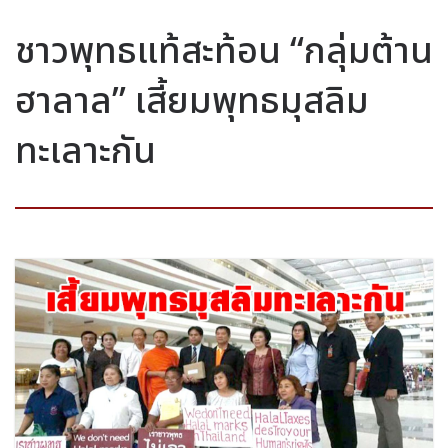
ชาวพุทธแท้สะท้อน “กลุ่มต้าน
ฮาลาล” เสี้ยมพุทธมุสลิม
ทะเลาะกัน