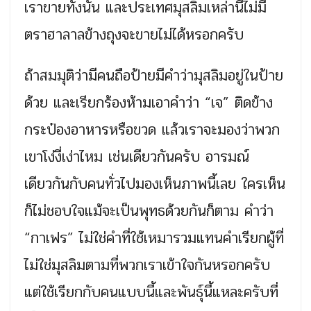
เราขายทั้งนั้น และประเทศมุสลิมเหล่านี้ไม่มี
ตราฮาลาลข้างถุงจะขายไม่ได้หรอกครับ
ถ้าสมมุติว่ามีคนถือป้ายมีคำว่ามุสลิมอยู่ในป้าย
ด้วย และเรียกร้องห้ามเอาคำว่า “เจ” ติดข้าง
กระป๋องอาหารหรือขวด แล้วเราจะมองว่าพวก
เขาโง่งี่เง่าไหม เช่นเดียวกันครับ อารมณ์
เดียวกันกับคนทั่วไปมองเห็นภาพนี้เลย ใครเห็น
ก็ไม่ชอบใจแม้จะเป็นพุทธด้วยกันก็ตาม คำว่า
“กาเฟร” ไม่ใช่คำที่ใช้เหมารวมแทนคำเรียกผู้ที่
ไม่ใช่มุสลิมตามที่พวกเราเข้าใจกันหรอกครับ
แต่ใช้เรียกกับคนแบบนี้และพันธุ์นี้แหละครับที่