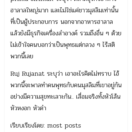
ฮาลาลใหญ่มาก และไม่ใช่แค่ชาวมุสลิมเท่านั้น
ที่เป็นผู้ประกอบการ นอกจากอาหารฮาลาล
แล้วยังมีธุรกิจเครื่องสำอางค์ รวมถึงอื่น ๆ ด้วย
ไม่เข้าใจคนบอกว่าเป็นพุทธแต่กลวง ๆ ไร้สติ
พวกนี้เลย
Ruj Rujanat ระบุว่า เอาอะไรคิดไม่ทราบ ไอ้
พวกนี้จะพาลทำคนพุทธกับคนมุสลิมที่เขาอยู่กัน
อย่างมีความสุขทะเลาะกัน.. เสื่อมจริงทั้งหัวโล้น
หัวหงอก หัวดำ
เรียบเรียงโดย: most posts