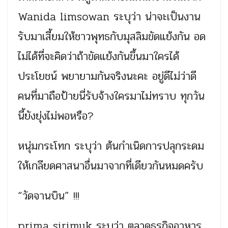
Wanida limsowan ระบุว่า น่าจะเป็นงาน
รับมาเสี้ยมให้ชาวพุทธกับมุสลิมขัดแย้งกัน อด
ไม่ได้ที่จะคิดว่าถ้าขัดแย้งกันขึ้นมาใครได้
ประโยชน์ พยายามกันจริงนะคะ อยู่ดีไม่ว่าดี
คนที่มาถือป้ายนี่รับจ้างใครมาไม่ทราบ ทุกวัน
นี้ยังยุ่งไม่พอหรือ?
หนุ่มกระโทก ระบุว่า ต้นกำเนิดการปลุกระดม
ให้เกลียดศาสนาอื่นมาจากที่เดียวกันหมดครับ
“วัดจานบิน” !!!
prima sirimuk ระบุว่า ตลาดธุรกิจอาหาร