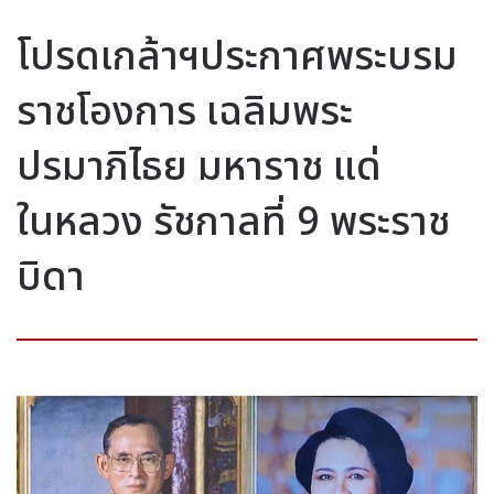
โปรดเกล้าฯประกาศพระบรม
ราชโองการ เฉลิมพระ
ปรมาภิไธย มหาราช แด่
ในหลวง รัชกาลที่ 9 พระราช
บิดา