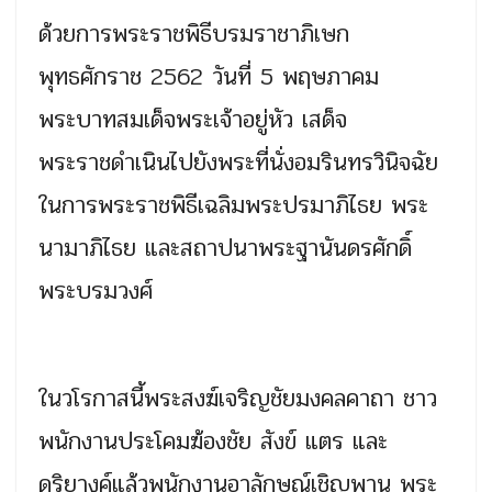
ด้วยการพระราชพิธีบรมราชาภิเษก
พุทธศักราช 2562 วันที่ 5 พฤษภาคม
พระบาทสมเด็จพระเจ้าอยู่หัว เสด็จ
พระราชดำเนินไปยังพระที่นั่งอมรินทรวินิจฉัย
ในการพระราชพิธีเฉลิมพระปรมาภิไธย พระ
นามาภิไธย และสถาปนาพระฐานันดรศักดิ์
พระบรมวงศ์
ในวโรกาสนี้พระสงฆ์เจริญชัยมงคลคาถา ชาว
พนักงานประโคมฆ้องชัย สังข์ แตร และ
ดุริยางค์แล้วพนักงานอาลักษณ์เชิญพาน พระ