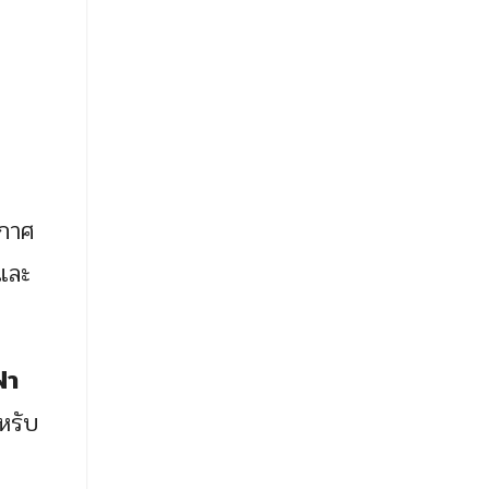
กาศ
และ
้า
หรับ