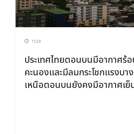
1528
ประเทศไทยตอนบนมีอากาศร้อน 
คะนองและมีลมกระโชกแรงบางแ
เหนือตอนบนยังคงมีอากาศเย็