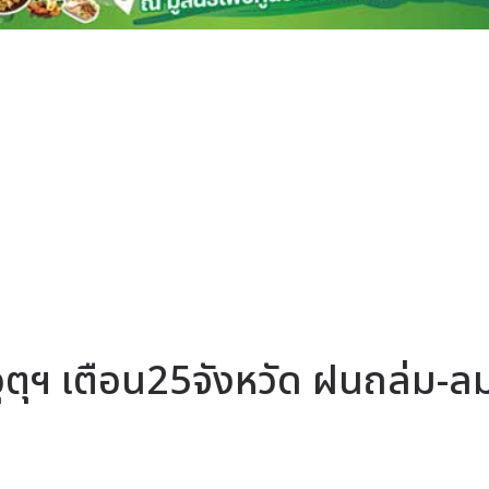
มอุตุฯ เตือน25จังหวัด ฝนถล่ม-ล