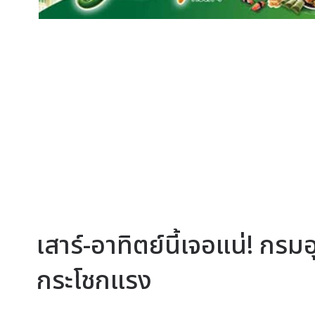
เสาร์-อาทิตย์นี้เจอแน่! กร
กระโชกแรง