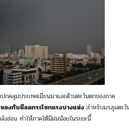
เข้าปกคลุมประเทศเมียนมาและด้านตะวันตกของภาค
นองกับมีลมกระโชกแรงบางแห่ง
สำหรับมรสุมตะวั
ำลังอ่อน ทำให้ภาคใต้มีฝนน้อยในระยะนี้