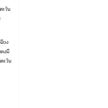
ตะวัน
น
ฉียง
งคงมี
ตะวัน