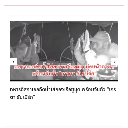
ทหารอิสราเอลฉีดน้ำใส่กองเรือซูมุด พร้อมจับตัว “เกร
ตา ธันเบิร์ก”