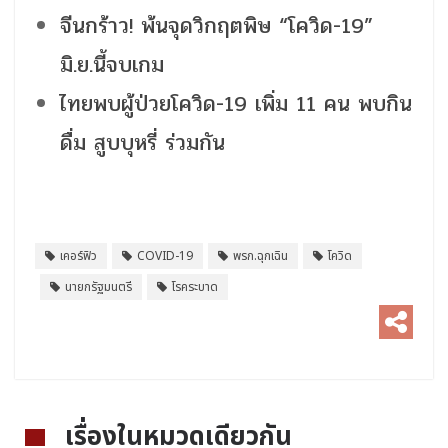
จีนกร้าว! พ้นจุดวิกฤตพิษ “โควิด-19”
มิ.ย.นี้จบเกม
ไทยพบผู้ป่วยโควิด-19 เพิ่ม 11 คน พบกิน
ดื่ม สูบบุหรี่ ร่วมกัน
เคอร์ฟิว
COVID-19
พรก.ฉุกเฉิน
โควิด
นายกรัฐมนตรี
โรคระบาด
เรื่องในหมวดเดียวกัน